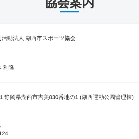
協会案内
利活動法人 湖西市スポーツ協会
 利隆
441 静岡県湖西市吉美830番地の1 (湖西運動公園管理棟)
≫
124