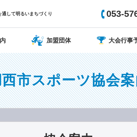
053-57
を通して明るいまちづくり
内
加盟団体
大会行事
湖西市スポーツ協会案