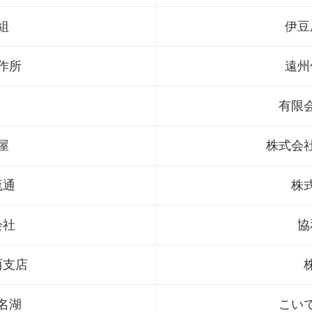
組
伊豆
作所
遠州
有限
屋
株式会
流通
株
会社
協
西支店
名湖
こい